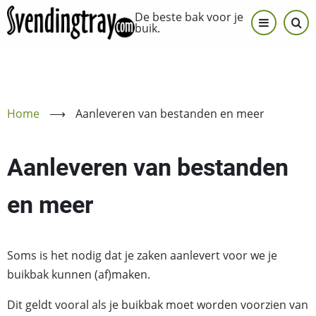
Overslaan
De beste bak voor je
en
buik.
naar
de
inhoud
gaan
Home
⟶
Aanleveren van bestanden en meer
Aanleveren van bestanden
en meer
Soms is het nodig dat je zaken aanlevert voor we je
buikbak kunnen (af)maken.
Dit geldt vooral als je buikbak moet worden voorzien van