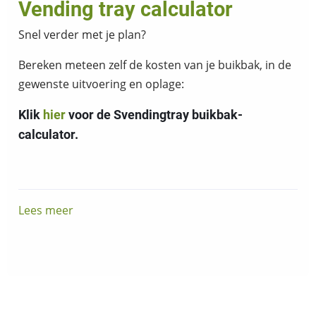
snel
Vending tray calculator
genoeg?
Snel verder met je plan?
Bereken meteen zelf de kosten van je buikbak, in de
gewenste uitvoering en oplage:
Klik
hier
voor de Svendingtray buikbak-
calculator.
Lees meer
over
Vending
tray
calculator