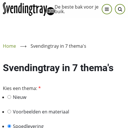
Overslaan
De beste bak voor je
en
buik.
naar
de
inhoud
gaan
Home
⟶
Svendingtray in 7 thema's
Svendingtray in 7 thema's
Kies een thema:
Nieuw
Voorbeelden en materiaal
Spoedlevering