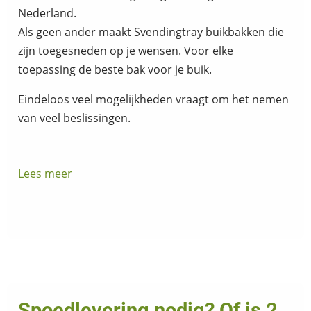
Nederland.
Als geen ander maakt Svendingtray buikbakken die
zijn toegesneden op je wensen. Voor elke
toepassing de beste bak voor je buik.
Eindeloos veel mogelijkheden vraagt om het nemen
van veel beslissingen.
Lees meer
over
Standaard
of
custom,
Spoed
of
gewoon?
Lees
Spoedlevering nodig? Of is 2