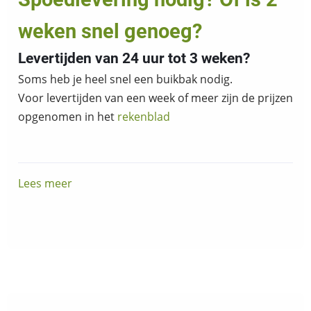
dit
weken snel genoeg?
eerst!
Levertijden van 24 uur tot 3 weken?
Soms heb je heel snel een buikbak nodig.
Voor levertijden van een week of meer zijn de prijzen
opgenomen in het
rekenblad
Lees meer
over
Spoedlevering
nodig?
Of
is
2
weken