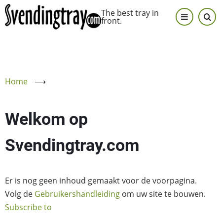
Skip
The best tray in
to
front.
main
content
Home
⟶
Welkom op
Svendingtray.com
Er is nog geen inhoud gemaakt voor de voorpagina.
Volg de
Gebruikershandleiding
om uw site te bouwen.
Subscribe to